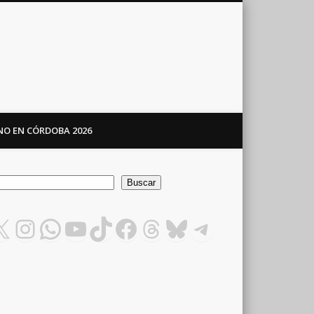
ANO EN CÓRDOBA 2026
car
Buscar
X
Instagram
WhatsApp
YouTube
TikTok
Facebook
Threads
Bluesky
Telegram