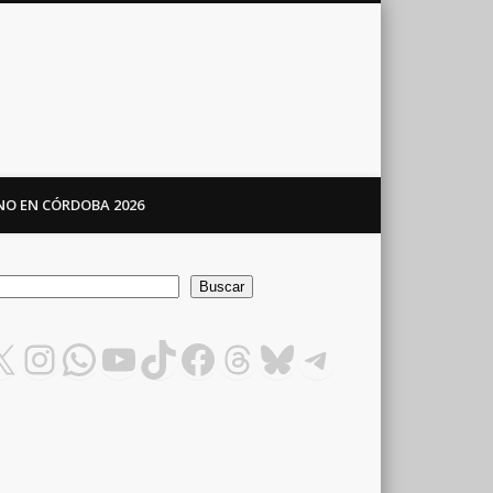
ANO EN CÓRDOBA 2026
car
Buscar
X
Instagram
WhatsApp
YouTube
TikTok
Facebook
Threads
Bluesky
Telegram