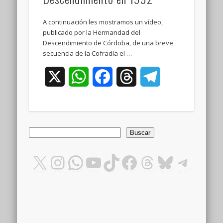
A continuación les mostramos un vídeo,
publicado por la Hermandad del
Descendimiento de Córdoba, de una breve
secuencia de la Cofradía el …
X
WhatsApp
Facebook
Threads
Telegram
Buscar
Buscar
X
Instagram
WhatsApp
YouTube
TikTok
Facebook
Threads
Bluesky
Teleg