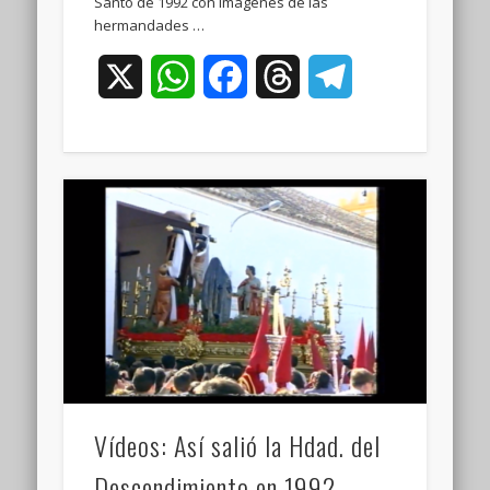
Santo de 1992 con imágenes de las
hermandades …
X
WhatsApp
Facebook
Threads
Telegram
Vídeos: Así salió la Hdad. del
Descendimiento en 1992