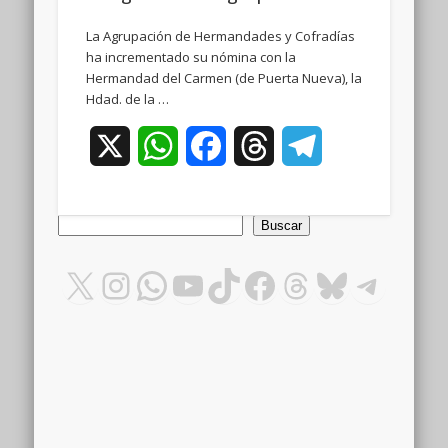
La Agrupación de Hermandades y Cofradías
ha incrementado su nómina con la
Hermandad del Carmen (de Puerta Nueva), la
Hdad. de la …
X
WhatsApp
Facebook
Threads
Telegram
Buscar
Buscar
X
Instagram
WhatsApp
YouTube
TikTok
Facebook
Threads
Bluesky
Teleg