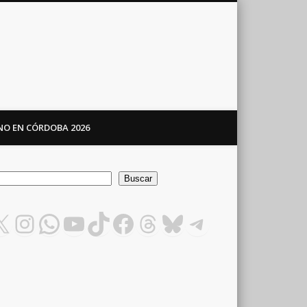
ANO EN CÓRDOBA 2026
car
Buscar
X
Instagram
WhatsApp
YouTube
TikTok
Facebook
Threads
Bluesky
Telegram