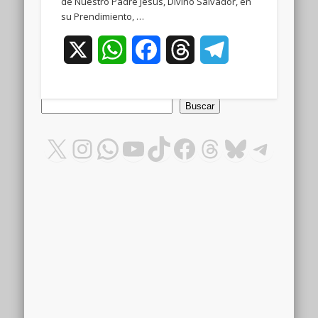
de Nuestro Padre Jesús, Divino Salvador, en
su Prendimiento, …
X
WhatsApp
Facebook
Threads
Telegram
Buscar
Buscar
X
Instagram
WhatsApp
YouTube
TikTok
Facebook
Threads
Bluesky
Teleg