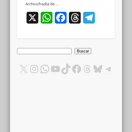
Archicofradía de …
X
WhatsApp
Facebook
Threads
Telegram
Buscar
Buscar
X
Instagram
WhatsApp
YouTube
TikTok
Facebook
Threads
Bluesky
Teleg