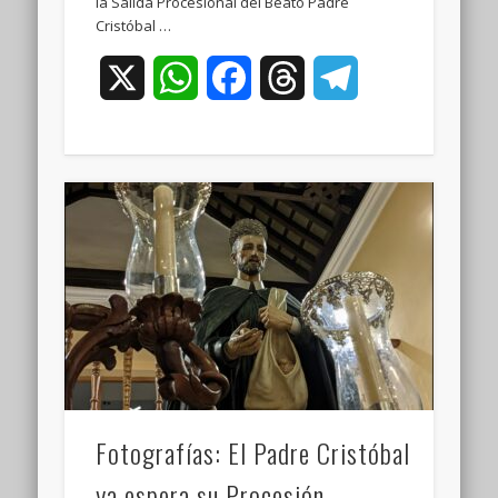
la Salida Procesional del Beato Padre
Cristóbal …
X
WhatsApp
Facebook
Threads
Telegram
Fotografías: El Padre Cristóbal
ya espera su Procesión