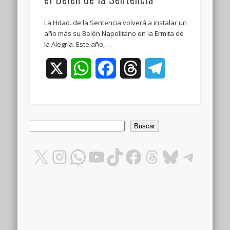
La Hdad. de la Sentencia volverá a instalar un
año más su Belén Napolitano en la Ermita de
la Alegría. Este año, …
X
WhatsApp
Facebook
Threads
Telegram
Buscar
Buscar
X
Instagram
WhatsApp
YouTube
TikTok
Facebook
Threads
Bluesky
Teleg