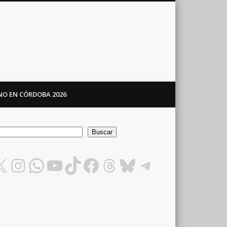
ANO EN CÓRDOBA 2026
car
Buscar
X
Instagram
WhatsApp
YouTube
TikTok
Facebook
Threads
Bluesky
Telegram