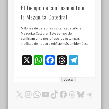
El tiempo de confinamiento en
la Mezquita-Catedral
Millones de personas visitan cada año la
Mezquita-Catedral. Este tiempo de
confinamiento nos ofrece las estampas
insólitas de nuestro edificio más emblemático
…
X
WhatsApp
Facebook
Threads
Telegram
Buscar
Buscar
X
Instagram
WhatsApp
YouTube
TikTok
Facebook
Threads
Bluesky
Teleg