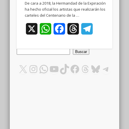
De cara a 2018, la Hermandad de la Expiración
ha hecho oficial los artistas que realizarán los
carteles del Centenario de la …
X
WhatsApp
Facebook
Threads
Telegram
Buscar
Buscar
X
Instagram
WhatsApp
YouTube
TikTok
Facebook
Threads
Bluesky
Teleg