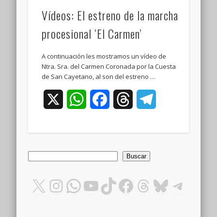
Vídeos: El estreno de la marcha
procesional ‘El Carmen’
A continuación les mostramos un vídeo de
Ntra. Sra. del Carmen Coronada por la Cuesta
de San Cayetano, al son del estreno …
X
WhatsApp
Facebook
Threads
Telegram
Buscar
Buscar
X
Instagram
WhatsApp
YouTube
TikTok
Facebook
Threads
Bluesky
Teleg