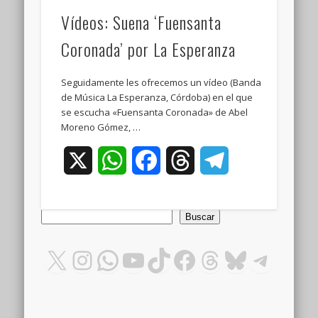
Vídeos: Suena ‘Fuensanta
Coronada’ por La Esperanza
Seguidamente les ofrecemos un vídeo (Banda
de Música La Esperanza, Córdoba) en el que
se escucha «Fuensanta Coronada» de Abel
Moreno Gómez, …
X
WhatsApp
Facebook
Threads
Telegram
Buscar
Buscar
X
Instagram
WhatsApp
YouTube
TikTok
Facebook
Threads
Bluesky
Teleg