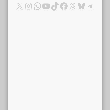
X
Instagram
WhatsApp
YouTube
TikTok
Facebook
Threads
Bluesky
Teleg