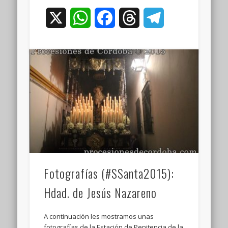
X
WhatsApp
Facebook
Threads
Telegram
Fotografías (#SSanta2015):
Hdad. de Jesús Nazareno
A continuación les mostramos unas
fotografías de la Estación de Penitencia de la