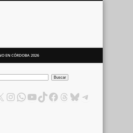
ANO EN CÓRDOBA 2026
car
Buscar
X
Instagram
WhatsApp
YouTube
TikTok
Facebook
Threads
Bluesky
Telegram