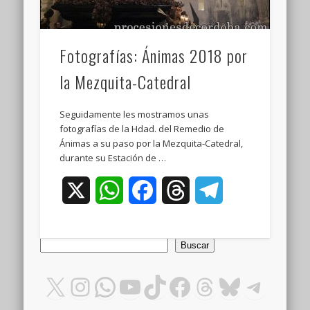
Fotografías: Ánimas 2018 por
la Mezquita-Catedral
Seguidamente les mostramos unas
fotografías de la Hdad. del Remedio de
Ánimas a su paso por la Mezquita-Catedral,
durante su Estación de …
X
WhatsApp
Facebook
Threads
Telegram
Buscar
Buscar
X
Instagram
WhatsApp
YouTube
TikTok
Facebook
Threads
Bluesky
Teleg