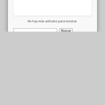
Buscar
Buscar
X
Instagram
WhatsApp
YouTube
TikTok
Facebook
Threads
Bluesky
Teleg