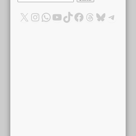
X
Instagram
WhatsApp
YouTube
TikTok
Facebook
Threads
Bluesky
Teleg