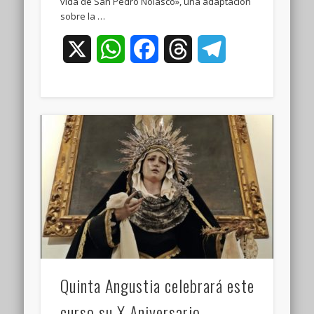
vida de San Pedro Nolasco», una adaptación
sobre la …
X
WhatsApp
Facebook
Threads
Telegram
Quinta Angustia celebrará este
curso su X Aniversario