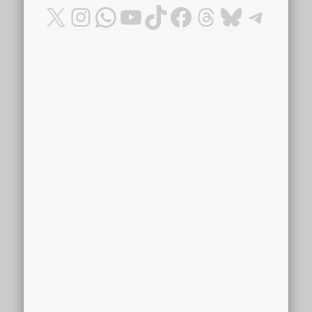
X
Instagram
WhatsApp
YouTube
TikTok
Facebook
Threads
Bluesky
Teleg