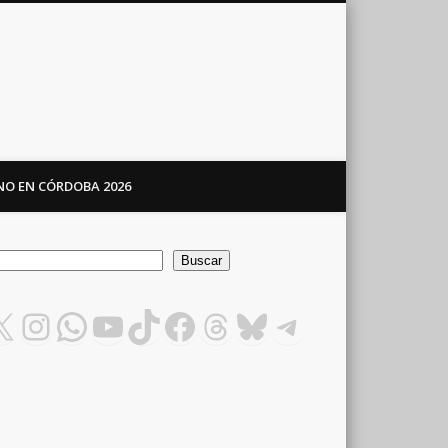
ANO EN CÓRDOBA 2026
car
Buscar
X
Instagram
WhatsApp
YouTube
TikTok
Facebook
Threads
Bluesky
Telegram