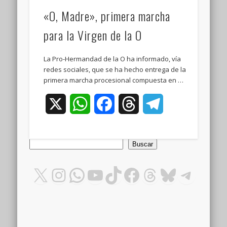
«O, Madre», primera marcha
para la Virgen de la O
La Pro-Hermandad de la O ha informado, vía
redes sociales, que se ha hecho entrega de la
primera marcha procesional compuesta en …
X
WhatsApp
Facebook
Threads
Telegram
Buscar
Buscar
X
Instagram
WhatsApp
YouTube
TikTok
Facebook
Threads
Bluesky
Teleg