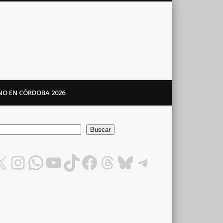
ANO EN CÓRDOBA 2026
car
Buscar
X
Instagram
WhatsApp
YouTube
TikTok
Facebook
Threads
Bluesky
Telegram