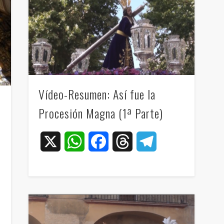
Vídeo-Resumen: Así fue la
Procesión Magna (1ª Parte)
X
WhatsApp
Facebook
Threads
Telegram
e
ram