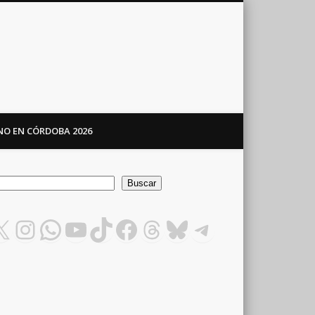
ANO EN CÓRDOBA 2026
car
Buscar
X
Instagram
WhatsApp
YouTube
TikTok
Facebook
Threads
Bluesky
Telegram