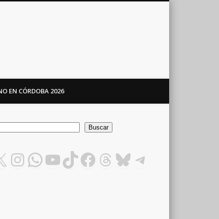
ANO EN CÓRDOBA 2026
car
Buscar
X
Instagram
WhatsApp
YouTube
TikTok
Facebook
Threads
Bluesky
Telegram