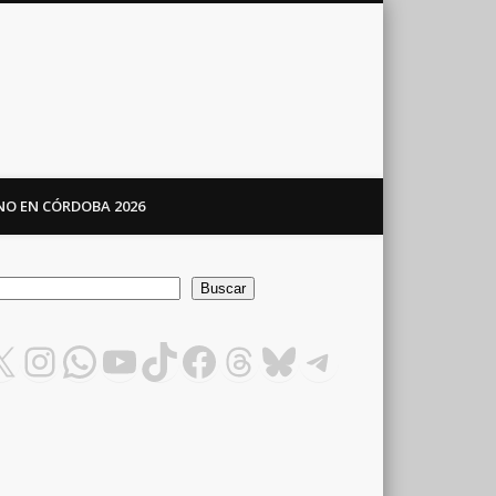
ANO EN CÓRDOBA 2026
car
Buscar
X
Instagram
WhatsApp
YouTube
TikTok
Facebook
Threads
Bluesky
Telegram