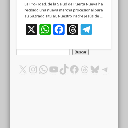
La Pro-Hdad. de la Salud de Puerta Nueva ha
recibido una nueva marcha procesional para
su Sagrado Titular, Nuestro Padre Jesús de …
X
WhatsApp
Facebook
Threads
Telegram
Buscar
Buscar
X
Instagram
WhatsApp
YouTube
TikTok
Facebook
Threads
Bluesky
Teleg