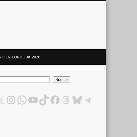
ANO EN CÓRDOBA 2026
car
Buscar
X
Instagram
WhatsApp
YouTube
TikTok
Facebook
Threads
Bluesky
Telegram