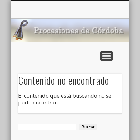
CARTELERA: CINES DE VERANO EN CÓRDOBA 2026
MULTIMEDIA >>
PORTADA
NOTICIAS
ENLACES
AGENDA
Pr
de
Contenido no encontrado
El contenido que está buscando no se
pudo encontrar.
Buscar
Buscar