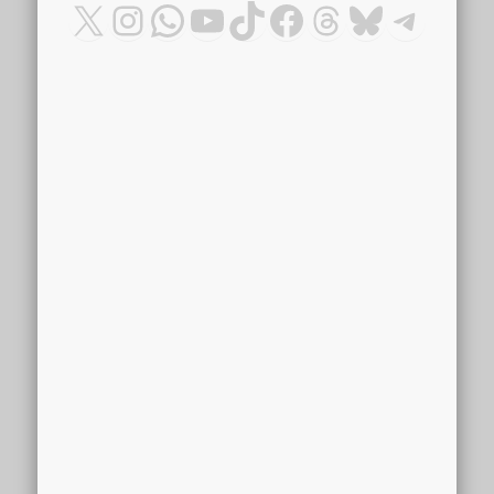
X
Instagram
WhatsApp
YouTube
TikTok
Facebook
Threads
Bluesky
Teleg