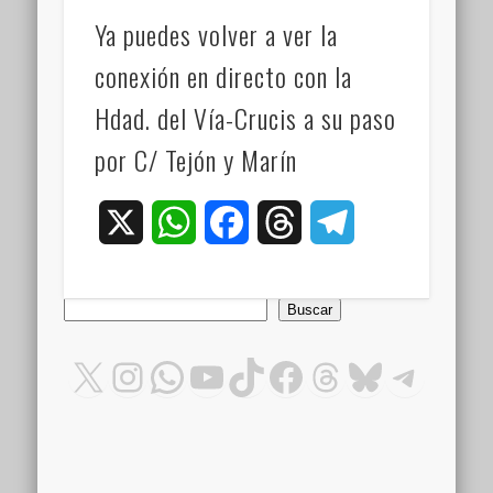
Ya puedes volver a ver la
conexión en directo con la
Hdad. del Vía-Crucis a su paso
por C/ Tejón y Marín
X
WhatsApp
Facebook
Threads
Telegram
Buscar
Buscar
X
Instagram
WhatsApp
YouTube
TikTok
Facebook
Threads
Bluesky
Teleg