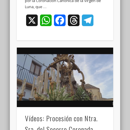
por la Coronación Canónica de la Virgen de
Luna, que …
X
WhatsApp
Facebook
Threads
Telegram
Vídeos: Procesión con Ntra.
Sra. del Socorro Coronada