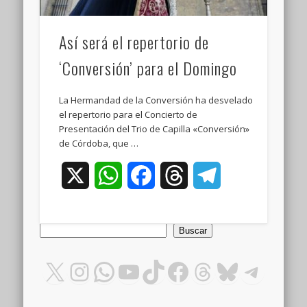
Así será el repertorio de
‘Conversión’ para el Domingo
La Hermandad de la Conversión ha desvelado
el repertorio para el Concierto de
Presentación del Trio de Capilla «Conversión»
de Córdoba, que …
X
WhatsApp
Facebook
Threads
Telegram
Buscar
Buscar
X
Instagram
WhatsApp
YouTube
TikTok
Facebook
Threads
Bluesky
Teleg