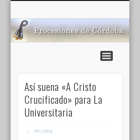
CARTELERA: CINES DE VERANO EN CÓRDOBA 2026
MULTIMEDIA >>
PORTADA
NOTICIAS
ENLACES
AGENDA
Pr
de
Así suena «A Cristo
Crucificado» para La
Universitaria
PdC_ElBlog