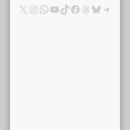
X
Instagram
WhatsApp
YouTube
TikTok
Facebook
Threads
Bluesky
Teleg