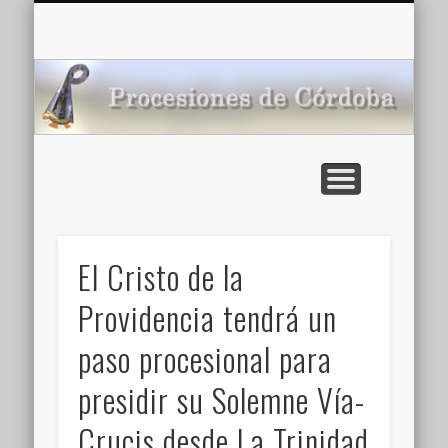
CARTELERA: CINES DE VERANO EN CÓRDOBA 2026
MULTIMEDIA >>
PORTADA
NOTICIAS
ENLACES
AGENDA
Pr
de
El Cristo de la
Providencia tendrá un
paso procesional para
presidir su Solemne Vía-
Crucis desde La Trinidad