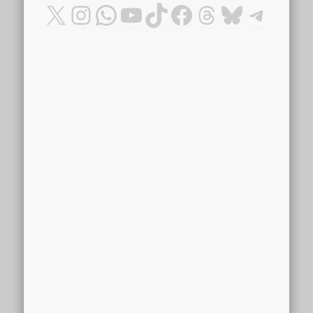
X
Instagram
WhatsApp
YouTube
TikTok
Facebook
Threads
Bluesky
Teleg