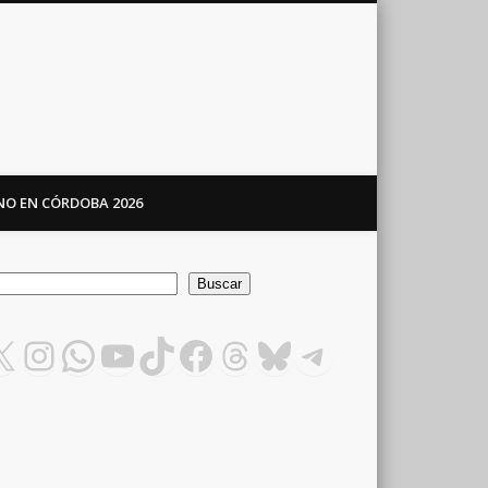
ANO EN CÓRDOBA 2026
car
Buscar
X
Instagram
WhatsApp
YouTube
TikTok
Facebook
Threads
Bluesky
Telegram