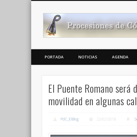
Noticias Cofrades
PORTADA
NOTICIAS
AGENDA
El Puente Romano será de
movilidad en algunas cal
PdC_ElBlog
22/02/2018
S