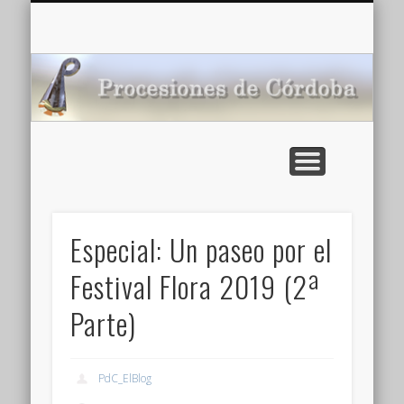
CARTELERA: CINES DE VERANO EN CÓRDOBA 2026
MULTIMEDIA >>
PORTADA
NOTICIAS
ENLACES
AGENDA
Pr
de
Especial: Un paseo por el
Festival Flora 2019 (2ª
Parte)
PdC_ElBlog