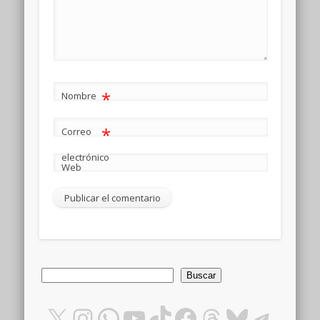
*
Nombre
*
Correo
electrónico
Web
Buscar
Buscar
X
Instagram
WhatsApp
YouTube
TikTok
Facebook
Threads
Bluesky
Teleg