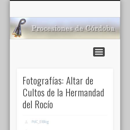
CARTELERA: CINES DE VERANO EN CÓRDOBA 2026
MULTIMEDIA >>
PORTADA
NOTICIAS
ENLACES
AGENDA
Pr
de
Fotografías: Altar de
Cultos de la Hermandad
del Rocío
PdC_ElBlog