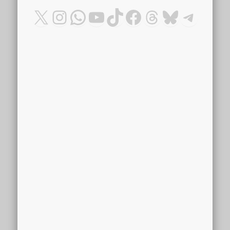
X
Instagram
WhatsApp
YouTube
TikTok
Facebook
Threads
Bluesky
Teleg