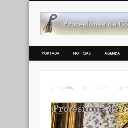
Noticias Cofrades
PORTADA
NOTICIAS
AGENDA
PdC_ElBlog
31/12/2015
6