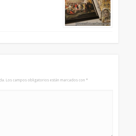
da.
Los campos obligatorios están marcados con
*