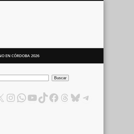
ANO EN CÓRDOBA 2026
car
Buscar
X
Instagram
WhatsApp
YouTube
TikTok
Facebook
Threads
Bluesky
Telegram