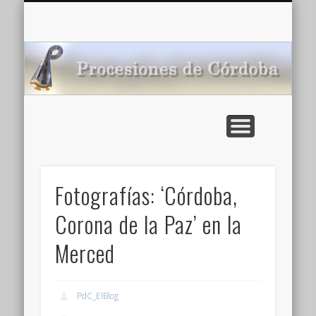
CARTELERA: CINES DE VERANO EN CÓRDOBA 2026
MULTIMEDIA >>
PORTADA
NOTICIAS
ENLACES
AGENDA
Pr
de
Fotografías: ‘Córdoba,
Corona de la Paz’ en la
Merced
PdC_ElBlog