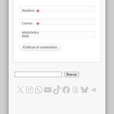
*
Nombre
*
Correo
electrónico
Web
Buscar
Buscar
X
Instagram
WhatsApp
YouTube
TikTok
Facebook
Threads
Bluesky
Teleg