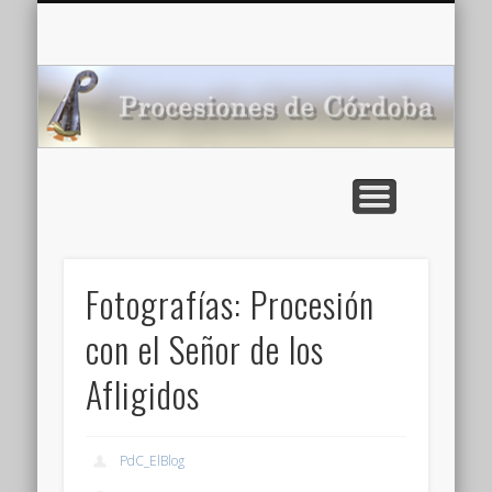
CARTELERA: CINES DE VERANO EN CÓRDOBA 2026
MULTIMEDIA >>
PORTADA
NOTICIAS
ENLACES
AGENDA
Pr
de
Fotografías: Procesión
con el Señor de los
Afligidos
PdC_ElBlog