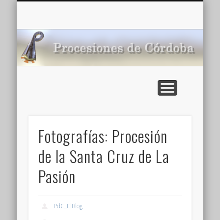
CARTELERA: CINES DE VERANO EN CÓRDOBA 2026
MULTIMEDIA >>
PORTADA
NOTICIAS
ENLACES
AGENDA
Pr
de
Fotografías: Procesión
de la Santa Cruz de La
Pasión
PdC_ElBlog