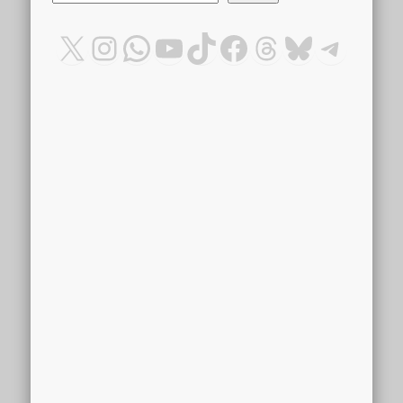
X
Instagram
WhatsApp
YouTube
TikTok
Facebook
Threads
Bluesky
Teleg