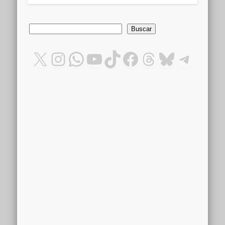
Buscar
Buscar
X
Instagram
WhatsApp
YouTube
TikTok
Facebook
Threads
Bluesky
Teleg