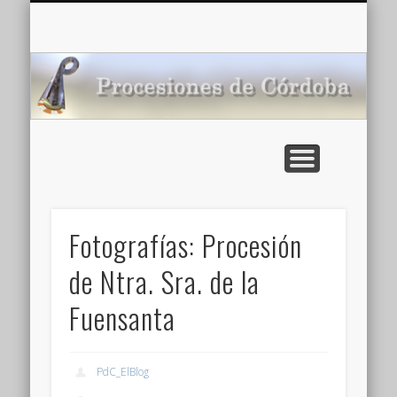
CARTELERA: CINES DE VERANO EN CÓRDOBA 2026
MULTIMEDIA >>
PORTADA
NOTICIAS
ENLACES
AGENDA
Pr
de
Fotografías: Procesión
de Ntra. Sra. de la
Fuensanta
PdC_ElBlog