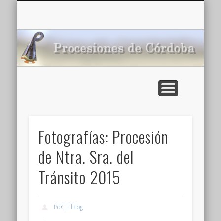
CARTELERA: CINES DE VERANO EN CÓRDOBA 2026
MULTIMEDIA >>
PORTADA
NOTICIAS
ENLACES
AGENDA
Pr
de
Fotografías: Procesión
de Ntra. Sra. del
Tránsito 2015
PdC_ElBlog