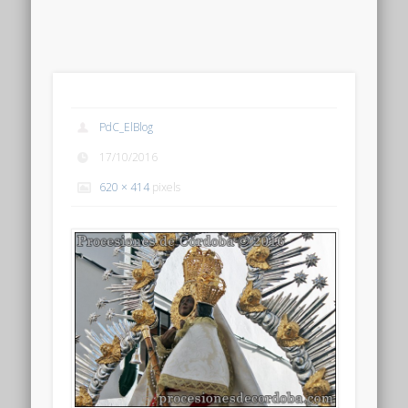
PdC_ElBlog
17/10/2016
620 × 414
pixels