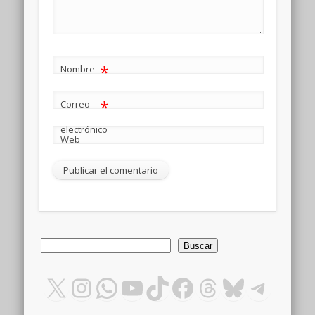
*
Nombre
*
Correo
electrónico
Web
Buscar
Buscar
X
Instagram
WhatsApp
YouTube
TikTok
Facebook
Threads
Bluesky
Teleg