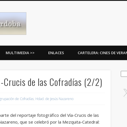
Procesiones de Córdoba
MULTIMEDIA >>
ENLACES
CARTELERA: CINES DE VER
Bus
-Crucis de las Cofradías (2/2)
grupación de Cofradías
,
Hdad. de Jesús Nazareno
te del reportaje fotográfico del Vía-Crucis de las
azareno, que se celebró por la Mezquita-Catedral: