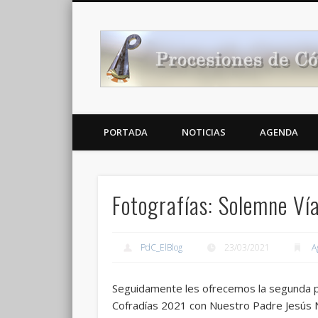
Noticias Cofrades
PORTADA
NOTICIAS
AGENDA
Fotografías: Solemne Vía
PdC_ElBlog
23/03/2021
A
Seguidamente les ofrecemos la segunda par
Cofradías 2021 con Nuestro Padre Jesús N