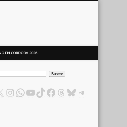
ANO EN CÓRDOBA 2026
car
Buscar
X
Instagram
WhatsApp
YouTube
TikTok
Facebook
Threads
Bluesky
Telegram