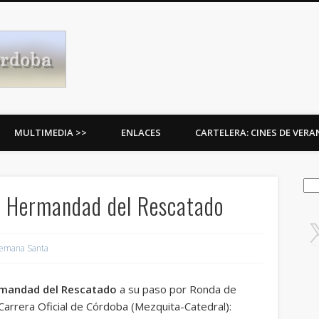
Procesiones de Córdoba
MULTIMEDIA >>
ENLACES
CARTELERA: CINES DE VER
Bus
: Hermandad del Rescatado
emana Santa
mandad del Rescatado
a su paso por Ronda de
 Carrera Oficial de Córdoba (Mezquita-Catedral):