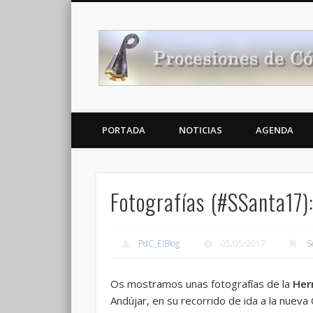
Noticias Cofrades
PORTADA
NOTICIAS
AGENDA
Fotografías (#SSanta17)
PdC_ElBlog
05/05/2017
S
Os mostramos unas fotografías de la
Her
Andújar, en su recorrido de ida a la nueva