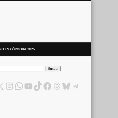
ANO EN CÓRDOBA 2026
car
Buscar
X
Instagram
WhatsApp
YouTube
TikTok
Facebook
Threads
Bluesky
Telegram