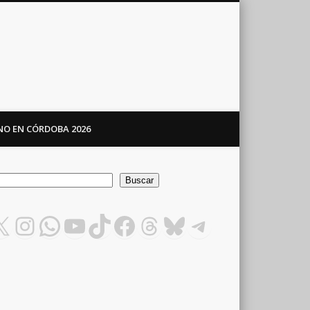
ANO EN CÓRDOBA 2026
car
Buscar
X
Instagram
WhatsApp
YouTube
TikTok
Facebook
Threads
Bluesky
Telegram