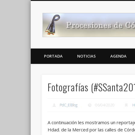
Noticias Cofrades
PORTADA
NOTICIAS
AGENDA
Fotografías (#SSanta20
PdC_ElBlog
06/04/2020
H
A continuación les mostramos un reportaj
Hdad. de la Merced por las calles de Cór